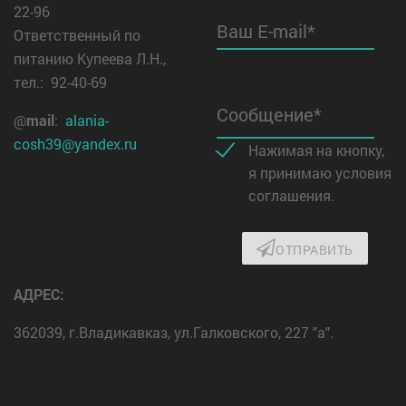
22-96
Ваш E-mail*
Ответственный по
питанию Купеева Л.Н.,
тел.: 92-40-69
Сообщение*
@
mail
:
alania-
cosh39@yandex.ru
Нажимая на кнопку,
я принимаю условия
соглашения.
ОТПРАВИТЬ
АДРЕС:
362039, г.Владикавказ, ул.Галковского, 227 "а".