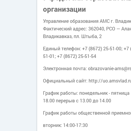
отношен
(далее –
организации
закону,
консультации),
позити
Управление образования АМС г. Влади
посвященных
жизнен
Фактический адрес: 362040, РСО — Алан
вопросам
ориенти
Владикавказ, пл. Штыба, 2
подготовки к ЕГЭ
снижен
2026 года.
преступ
Единый телефон: +7 (8672) 25-51-00; +7 
Публикация
среди
51-01; +7 (8672) 25-51-54
консультаций в
несове
 Левон
Амилаханова Римма
социальных сетях
Габанова Галина
Электронная почта: obrazovanie-ams@rs
more_vert
Габараева Нана
станови
сович
more_vert
Габуева Си
Газаковна
more_vert
Борисовна
more_vert
Рособрнадзора
Михайловна
more_vert
наличие
Согратовн
Официальный сайт: http://uo.amsvlad.r
запланирована в
взросло
течение декабря
заслуж
График работы: понедельник - пятница 
2025 года в
доверия
18.00 перерыв c 13.00 до 14.00
плейлистах
Настав
График работы общественной приемно
представленных
(шефств
выше.
предста
вторник: 14:00-17:30
собой 