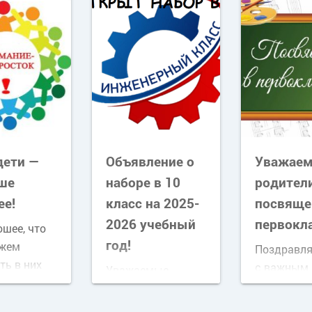
дети —
Объявление о
Уважае
аше
наборе в 10
родители
_26
ее!
класс на 2025-
посвяще
2026 учебный
первокл
ошее, что
год!
жем
Поздравля
ть в них
с важным
Уважаемые
, станет
событием!
выпускники 9
 их успеха
ребёнок у
классов и