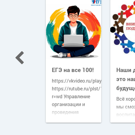
игия
ЕГЭ на все 100!
Наши 
вней
это н
https://vkvideo.ru/playlist/-36510627
ции
будущ
https://rutube.ru/plst/1321041/?
r=wd Управление
кабря на базе
Всё хор
организации и
ы
мы смо
проведения
оялось
воспита
государственной
дание ГМО
сегодня
итоговой
лей истории
основой