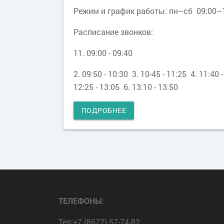
Режим и график работы: пн–сб 09:00–
индиви
профил
Расписание звонков:
работы 
подрост
11. 09:00 - 09:40
прикреп
2. 09:50 - 10:30 3. 10-45 - 11:25 4. 11:40 -
нему оп
12:25 - 13:05 6. 13:10 - 13:50
взросло
граждан
ПОДРОБНЕЕ
оказыв
положи
влияние
воспита
ребёнка
наставн
осущес
ТЕЛЕФОНЫ
:
совмест
родите
Тел:+7 (8672) 57-74-82,