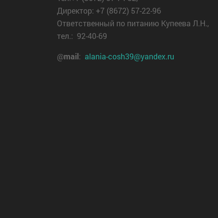
несовер
Директор: +7 (8672) 57-22-96
(или ли
Ответственный по питанию Купеева Л.Н.,
исполн
тел.: 92-40-69
родител
@
mail
:
alania-cosh39@yandex.ru
обязанн
также о
организ
занима
вопрос
профил
детской
бесприз
правона
В реест
наставн
включа
гражда