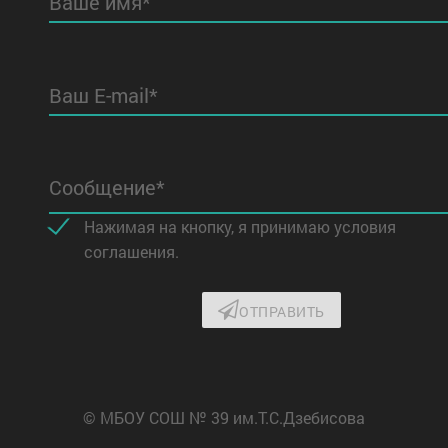
Ваше имя*
шеннолетнего
отбора по итогам
цами,
ГИА . 3 этап –
яющими
зачисление.
Ваш E-mail*
ьские
ости), а
рганами и
ациями,
Сообщение*
ющимися
ами
Нажимая на кнопку, я принимаю условия
актики
соглашения.
орности и
ОТПРАВИТЬ
рушений.
р
иков
ются
© МБОУ СОШ № 39 им.Т.С.Дзебисова
не