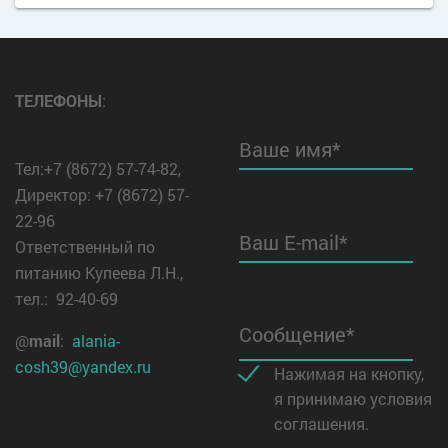
ТЕЛЕФОНЫ
:
Ваше имя*
Тел:+7 (8672) 57-74-82,
Директор: +7 (8672) 57-
22-96
Ваш E-mail*
Ответственный по
питанию Купеева Л.Н.,
тел.: 92-40-69
Сообщение*
@
mail
:
alania-
cosh39@yandex.ru
Нажимая на кнопку,
я принимаю условия
соглашения.