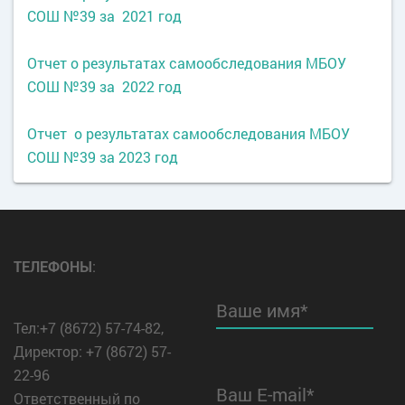
СОШ №39 за 2021 год
Отчет о результатах самообследования МБОУ
СОШ №39 за 2022 год
Отчет о результатах самообследования
МБОУ
СОШ №39
за 2023 год
ТЕЛЕФОНЫ
:
Ваше имя*
Тел:+7 (8672) 57-74-82,
Директор: +7 (8672) 57-
22-96
Ваш E-mail*
Ответственный по