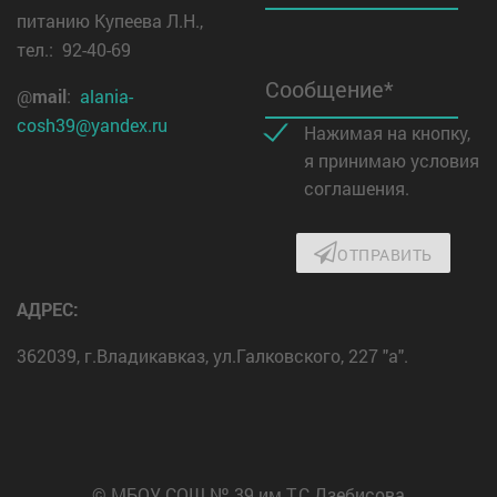
питанию Купеева Л.Н.,
тел.: 92-40-69
Сообщение*
@
mail
:
alania-
cosh39@yandex.ru
Нажимая на кнопку,
я принимаю условия
соглашения.
ОТПРАВИТЬ
АДРЕС:
362039, г.Владикавказ, ул.Галковского, 227 "а".
© МБОУ СОШ № 39 им.Т.С.Дзебисова