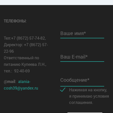
ТЕЛЕФОНЫ
:
Ваше имя*
Тел:+7 (8672) 57-74-82,
Директор: +7 (8672) 57-
22-96
Ваш E-mail*
Ответственный по
питанию Купеева Л.Н.,
тел.: 92-40-69
Сообщение*
@
mail
:
alania-
cosh39@yandex.ru
Нажимая на кнопку,
я принимаю условия
соглашения.