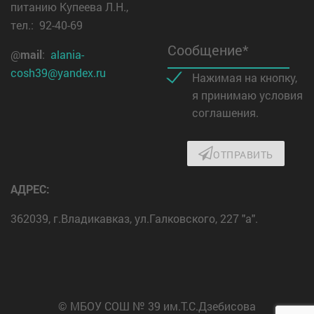
питанию Купеева Л.Н.,
тел.: 92-40-69
Сообщение*
@
mail
:
alania-
cosh39@yandex.ru
Нажимая на кнопку,
я принимаю условия
соглашения.
ОТПРАВИТЬ
АДРЕС:
362039, г.Владикавказ, ул.Галковского, 227 "а".
© МБОУ СОШ № 39 им.Т.С.Дзебисова