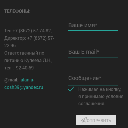
ТЕЛЕФОНЫ
:
Ваше имя*
Тел:+7 (8672) 57-74-82,
Директор: +7 (8672) 57-
22-96
Ваш E-mail*
Ответственный по
питанию Купеева Л.Н.,
тел.: 92-40-69
Сообщение*
@
mail
:
alania-
cosh39@yandex.ru
Нажимая на кнопку,
я принимаю условия
соглашения.
ОТПРАВИТЬ