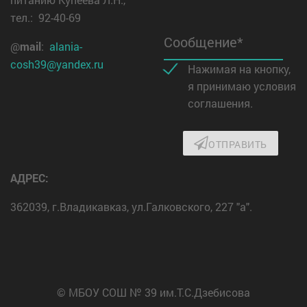
тел.: 92-40-69
Сообщение*
@
mail
:
alania-
cosh39@yandex.ru
Нажимая на кнопку,
я принимаю условия
соглашения.
ОТПРАВИТЬ
АДРЕС:
362039, г.Владикавказ, ул.Галковского, 227 "а".
© МБОУ СОШ № 39 им.Т.С.Дзебисова